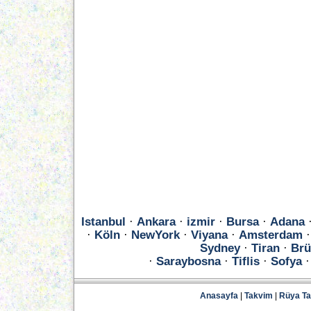
Istanbul
·
Ankara
·
izmir
·
Bursa
·
Adana
·
Köln
·
NewYork
·
Viyana
·
Amsterdam
Sydney
·
Tiran
·
Brü
·
Saraybosna
·
Tiflis
·
Sofya
Anasayfa
|
Takvim
|
Rüya Tab