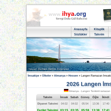
Anasayfa
Kitaplik
Sözlükler
Takvim
İmsakiye
»
Ülkeler
»
Almanya
»
Hessen
» Langen Ramazan İmsaki
2026 Langen İm
Almanya - Langen Temkinli ramazan 
Takvim
İmsak
Sabah
Güneş
Öğle
İkindi
Diyanet Takvimi
04:02
04:02
05:54
13:36
17:40
Fazilet Takvimi
03:15
03:35
05:59
13:38
17:41