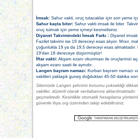
İmsak:
Sahur vakti, oruç tutacaklar için son yeme iç
Sahur kaçta biter:
Sahur vakti imsak ile biter. Takvi
oruç tutmak için yeme içmeyi kesmelisiniz.
Diyanet Takvimindeki İmsak Farkı :
Diyanet imsak 
Fazilet takvimi ise 19 dereceyi esas alıyor. Mısır, ma
çoğunlukla 19 ya da 19,5 dereceyi esas almaktadır.
19'dan 18 dereceye düşürmüştür!
İftar vakti:
Akşam ezanı okunması ile oruçlarinizi açabili
akşam ezanı saati ile aynıdır..
Langen bayram namazı:
Kurban bayram namazı va
vakitleri yaklaşık guneş doğduktan 45-50 dakika sonr
Sitemizde Langen şehrinin konumu yuksekliği dikkat
vakitler, düzenli olarak veritabanına aktarılmaktadır.
geçmektedir. Kesinlikle otomatik hesaplama yöntemle
güvenle ihya.org üzerinden takip edebilirsiniz.