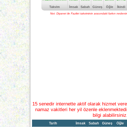
Takvim
İmsak
Sabah
Güneş
Öğle
İkindi
Not: Diyanet ile Fazilet takviminin arasındaki farkın neden
15 senedir internette aktif olarak hizmet ver
namaz vakitleri her yil özenle eklenmektedi
bilgi alabilirsiniz
Tarih
İmsak
Sabah
Güneş
Öğle