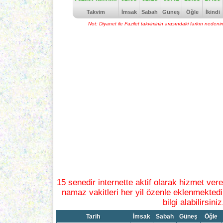
Takvim
İmsak
Sabah
Güneş
Öğle
İkindi
Not: Diyanet ile Fazilet takviminin arasındaki farkın neden
15 senedir internette aktif olarak hizmet ver
namaz vakitleri her yil özenle eklenmektedi
bilgi alabilirsiniz
Tarih
İmsak
Sabah
Güneş
Öğle