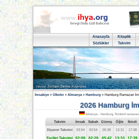
Anasayfa
Kitaplik
Sözlükler
Takvim
İmsakiye
»
Ülkeler
»
Almanya
»
Hamburg
» Hamburg Ramazan İms
2026 Hamburg İm
Almanya - Hamburg Temkinli ramazan
Takvim
İmsak
Sabah
Güneş
Öğle
İkindi
Diyanet Takvimi
03:54
03:54
05:38
13:31
17:38
Fazilet Takvimi
02:09
02:29
05:42
13:33
17:39