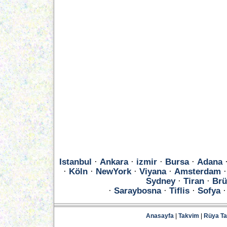
Istanbul
·
Ankara
·
izmir
·
Bursa
·
Adana
·
Köln
·
NewYork
·
Viyana
·
Amsterdam
Sydney
·
Tiran
·
Brü
·
Saraybosna
·
Tiflis
·
Sofya
Anasayfa
|
Takvim
|
Rüya Tab