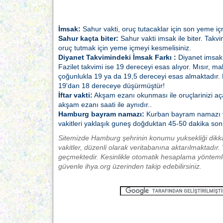
İmsak:
Sahur vakti, oruç tutacaklar için son yeme iç
Sahur kaçta biter:
Sahur vakti imsak ile biter. Takvi
oruç tutmak için yeme içmeyi kesmelisiniz.
Diyanet Takvimindeki İmsak Farkı :
Diyanet imsak 
Fazilet takvimi ise 19 dereceyi esas alıyor. Mısır, ma
çoğunlukla 19 ya da 19,5 dereceyi esas almaktadır.
19'dan 18 dereceye düşürmüştür!
İftar vakti:
Akşam ezanı okunması ile oruçlarinizi açabili
akşam ezanı saati ile aynıdır..
Hamburg bayram namazı:
Kurban bayram namazı v
vakitleri yaklaşık guneş doğduktan 45-50 dakika sonr
Sitemizde Hamburg şehrinin konumu yuksekliği dikk
vakitler, düzenli olarak veritabanına aktarılmaktadır.
geçmektedir. Kesinlikle otomatik hesaplama yöntemle
güvenle ihya.org üzerinden takip edebilirsiniz.