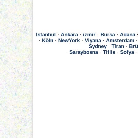
Istanbul
·
Ankara
·
izmir
·
Bursa
·
Adana
·
Köln
·
NewYork
·
Viyana
·
Amsterdam
Sydney
·
Tiran
·
Brü
·
Saraybosna
·
Tiflis
·
Sofya