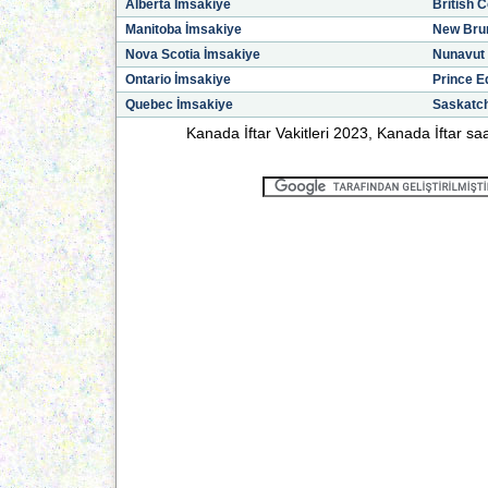
Alberta İmsakiye
British 
Manitoba İmsakiye
New Bru
Nova Scotia İmsakiye
Nunavut
Ontario İmsakiye
Prince E
Quebec İmsakiye
Saskatc
Kanada İftar Vakitleri 2023, Kanada İftar saatle