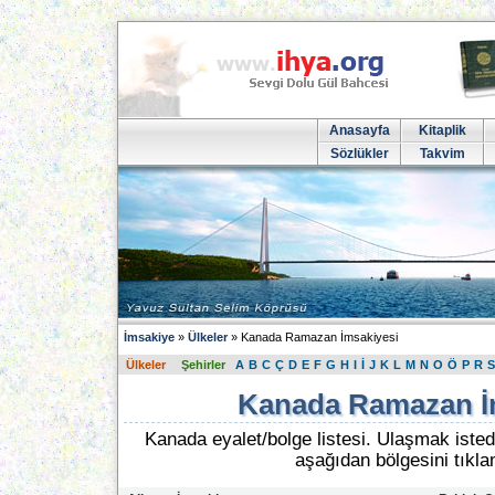
Anasayfa
Kitaplik
Sözlükler
Takvim
İmsakiye
»
Ülkeler
» Kanada Ramazan İmsakiyesi
Ülkeler
Şehirler
A
B
C
Ç
D
E
F
G
H
I
İ
J
K
L
M
N
O
Ö
P
R
S
Kanada Ramazan İ
Kanada eyalet/bolge listesi. Ulaşmak istedi
aşağıdan bölgesini tıkla